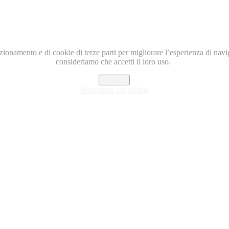
nzionamento e di cookie di terze parti per migliorare l’esperienza di nav
consideriamo che accetti il loro uso.
Accetto
Normativa sui cookie